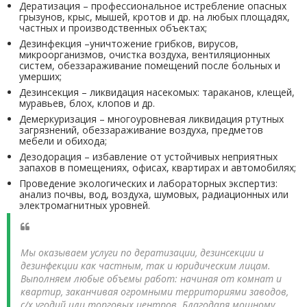
Дератизация – профессиональное истребление опасных
грызунов, крыс, мышей, кротов и др. на любых площадях,
частных и производственных объектах;
Дезинфекция –уничтожение грибков, вирусов,
микроорганизмов, очистка воздуха, вентиляционных
систем, обеззараживание помещений после больных и
умерших;
Дезинсекция – ликвидация насекомых: тараканов, клещей,
муравьев, блох, клопов и др.
Демеркуризация – многоуровневая ликвидация ртутных
загрязнений, обеззараживание воздуха, предметов
мебели и обихода;
Дезодорация – избавление от устойчивых неприятных
запахов в помещениях, офисах, квартирах и автомобилях;
Проведение экологических и лабораторных экспертиз:
анализ почвы, вод, воздуха, шумовых, радиационных или
электромагнитных уровней.
Мы оказываем услуги по дератизации, дезинсекции и
дезинфекции как частным, так и юридическим лицам.
Выполняем любые объемы работ: начиная от комнат и
квартир, заканчивая огромными территориями заводов,
с/х угодий или торговых центров. Благодаря мощному