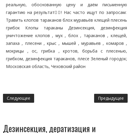
реальную, обоснованную цену и даём письменную
гарантию на результат👍🏼! Нас часто ищут по запросам:
Травить клопов тараканов блох муравьёв клещей плесень
грибок Клопы тараканы Дезинсекция, дезинфекция
уничтожение клопов , мух , блох , тараканов , клещей,
запаха , плесени , крыс , мышей , муравьев , комаров ,
мокрицы , ос, грибка , кротов, борьба с плесенью,
грибком, дезинфекция тараканов, плесе Зеленый городок;
Московская область, Чеховский район
Следующее
Предыдущее
Дезинсекция, дератизация и