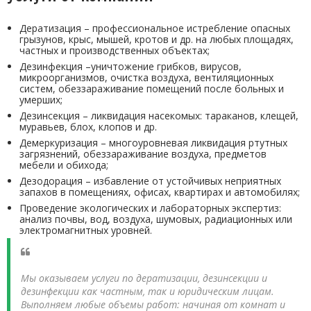
Дератизация – профессиональное истребление опасных
грызунов, крыс, мышей, кротов и др. на любых площадях,
частных и производственных объектах;
Дезинфекция –уничтожение грибков, вирусов,
микроорганизмов, очистка воздуха, вентиляционных
систем, обеззараживание помещений после больных и
умерших;
Дезинсекция – ликвидация насекомых: тараканов, клещей,
муравьев, блох, клопов и др.
Демеркуризация – многоуровневая ликвидация ртутных
загрязнений, обеззараживание воздуха, предметов
мебели и обихода;
Дезодорация – избавление от устойчивых неприятных
запахов в помещениях, офисах, квартирах и автомобилях;
Проведение экологических и лабораторных экспертиз:
анализ почвы, вод, воздуха, шумовых, радиационных или
электромагнитных уровней.
Мы оказываем услуги по дератизации, дезинсекции и
дезинфекции как частным, так и юридическим лицам.
Выполняем любые объемы работ: начиная от комнат и