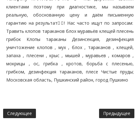
клиентами поэтому при диагностике, мы называем
реальную, обоснованную цену и даём письменную
гарантию на результат👍🏼! Нас часто ищут по запросам:
Травить клопов тараканов блох муравьёв клещей плесень
грибок Клопы тараканы Дезинсекция, дезинфекция
уничтожение клопов , мух , блох , тараканов , клещей,
запаха , плесени , крыс , мышей , муравьев , комаров ,
мокрицы , ос, грибка , кротов, борьба с плесенью,
грибком, дезинфекция тараканов, плесе Чистые пруды;
Московская область, Пушкинский район, город Пушкино
Следующее
Предыдущее