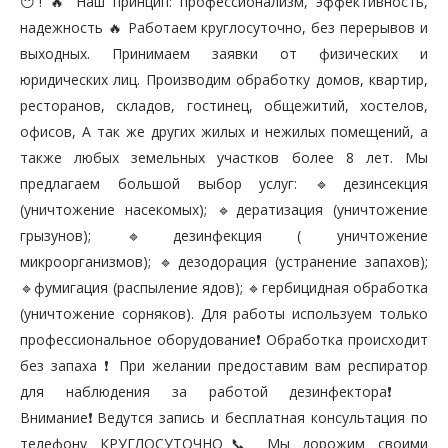
😶! 🔥 Наш принцип: профессионализм, эффективность,
надежность 🔥 Работаем круглосуточно, без перерывов и
выходных. Принимаем заявки от физических и
юридических лиц. Производим обработку домов, квартир,
ресторанов, складов, гостинец, общежитий, хостелов,
офисов, А так же других жилых и нежилых помещений, а
также любых земельных участков более 8 лет. Мы
предлагаем большой выбор услуг: 🔹дезинсекция
(уничтожение насекомых); 🔹дератизация (уничтожение
грызунов); 🔹дезинфекция ( уничтожение
микроорганизмов); 🔹дезодорация (устранение запахов);
🔹фумигация (распыление ядов); 🔹гербицидная обработка
(уничтожение сорняков). Для работы используем только
профессиональное оборудование❗️ Обработка происходит
без запаха ❗️ При желании предоставим вам респиратор
для наблюдения за работой дезинфектора❗️
Внимание❗️Ведутся запись и бесплатная консультация по
телефону КРУГЛОСУТОЧНО📞 Мы дорожим своими