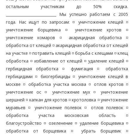
остальным участникам до 50% скидка.
____________________________ Мы успешно работаем с 2005
года. Нас ищут по запросам: ◽ уничтожение клещей ◽
уничтожение борщевика ◽ уничтожение кротов ◽
уничтожение комаров ◽ акарицидная обработка ◽
обработка от клещей ◽ акарицидная обработка от клещей
на участке ◽ потравить клещей ◽ борьба с клещами ◽ клещ
обработка ◽ избавление от клещей ◽ удаление клещей ◽
гербицидная обработка ◽ фумигация ◽ обработка
гербицидами ◽ биогербициды ◽ уничтожение клещей в
москве ◽ обработка участка москва ◽ отлов кротов ◽
уничтожение ос ◽ уничтожение мух ◽ уничтожение
шершней ◽ капкан для кротов ◽ кротоловка ◽ уничтожение
муравьев ◽ уничтожение полевок ◽ отлов полевок ◽
обработка участка московская область ◽
благоустройство ◽ озеленение ◽ удаление борщевика ◽
обработка от борщевика ◽ убрать борщевик ◽