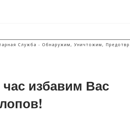
тарная Служба - Обнаружим, Уничтожим, Предотвр
1 час избавим Вас 
клопов!