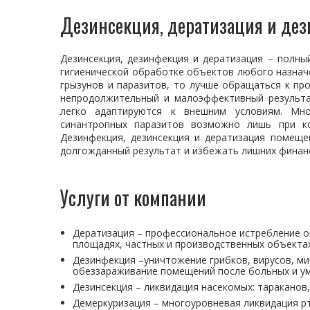
Дезинсекция, дератизация и де
Дезинсекция, дезинфекция и дератизация – полны
гигиенической обработке объектов любого назначе
грызунов и паразитов, то лучше обращаться к пр
непродолжительный и малоэффективный результа
легко адаптируются к внешним условиям. Мно
синантропных паразитов возможно лишь при ко
Дезинфекция, дезинсекция и дератизация помещ
долгожданный результат и избежать лишних финан
Услуги от компании
Дератизация – профессиональное истребление оп
площадях, частных и производственных объектах
Дезинфекция –уничтожение грибков, вирусов, ми
обеззараживание помещений после больных и у
Дезинсекция – ликвидация насекомых: тараканов, 
Демеркуризация – многоуровневая ликвидация рт