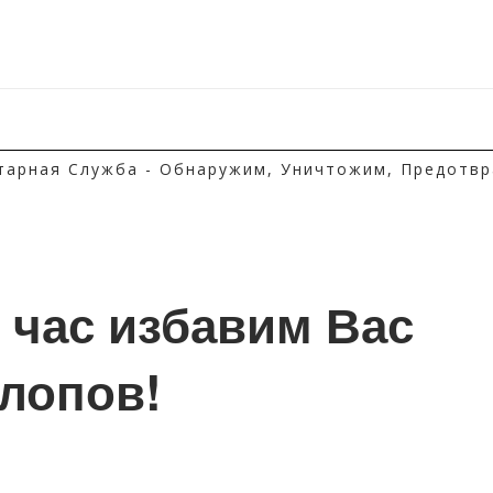
тарная Служба - Обнаружим, Уничтожим, Предотвр
1 час избавим Вас 
клопов!