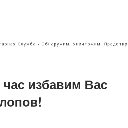
тарная Служба - Обнаружим, Уничтожим, Предотвр
1 час избавим Вас 
клопов!