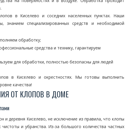
дства на поверхностях и в воздухе. Обработка проходит
.
лопов в Киселево и соседних населенных пунктах. Наши
, знанием специализированных средств и необходимой
ыполняем обработку;
офессиональные средства и технику, гарантируем
льзуем для обработки, полностью безопасны для людей
опов в Киселево и окрестностях. Мы готовы выполнить
ровне качества!
ИЯ ОТ КЛОПОВ В ДОМЕ
опами
н и деревня Киселево, не исключение из правила, что клопы
х чистоты и убранства. Из-за большого количества частных