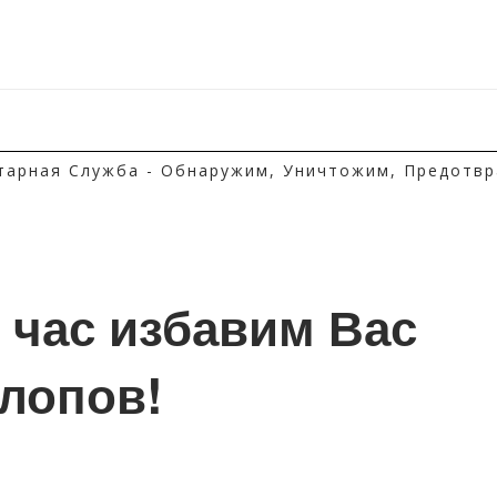
тарная Служба - Обнаружим, Уничтожим, Предотвр
1 час избавим Вас 
клопов!