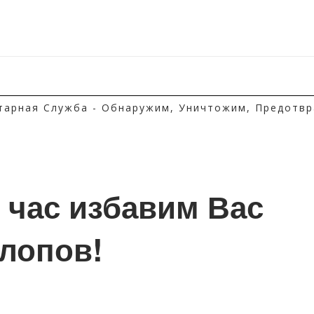
тарная Служба - Обнаружим, Уничтожим, Предотвр
1 час избавим Вас 
клопов!