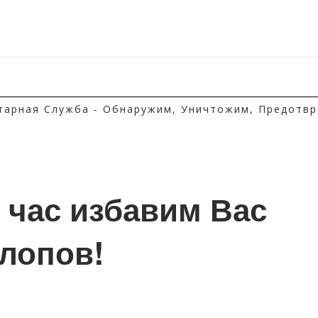
тарная Служба - Обнаружим, Уничтожим, Предотвр
1 час избавим Вас 
клопов!