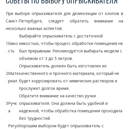
СОВЕТЫ ПО ВЫБОРУ ОПРЫСКИВАТЕЛЯ
При выборе опрыскивателя для дезинсекции от клопов в
Санкт-Петербурге, следует обратить внимание на
несколько важных аспектов:
Выбирайте опрыскиватель с достаточной
1
Емко
емкостью, чтобы процесс обработки помещения не
.
сть
был прерывным. Рекомендуется выбирать модели с
объемом от 3 до 5 литров.
Опрыскиватель должен быть изготовлен из
2
Мате
качественного и прочного материала, который не
.
риал
будет коррозировать от химических растворов и
прослужит долгое время.
Обратите внимание на качество ручки
3
Ручк
опрыскивателя. Она должна быть удобной и
.
а
надежной, чтобы обработка помещения проходила
без трудностей.
Регул
Хорошим выбором будет опрыскиватель с