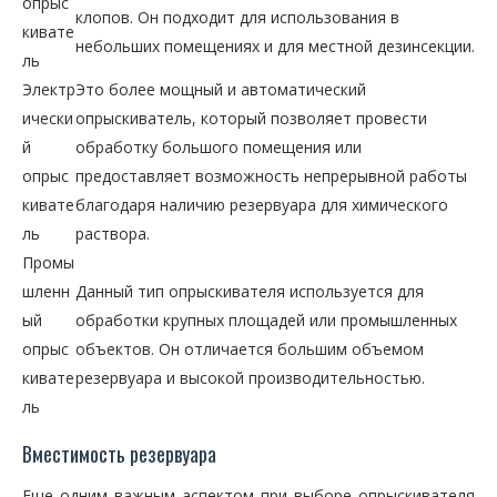
опрыс
клопов. Он подходит для использования в
кивате
небольших помещениях и для местной дезинсекции.
ль
Электр
Это более мощный и автоматический
ически
опрыскиватель, который позволяет провести
й
обработку большого помещения или
опрыс
предоставляет возможность непрерывной работы
кивате
благодаря наличию резервуара для химического
ль
раствора.
Промы
шленн
Данный тип опрыскивателя используется для
ый
обработки крупных площадей или промышленных
опрыс
объектов. Он отличается большим объемом
кивате
резервуара и высокой производительностью.
ль
Вместимость резервуара
Еще одним важным аспектом при выборе опрыскивателя