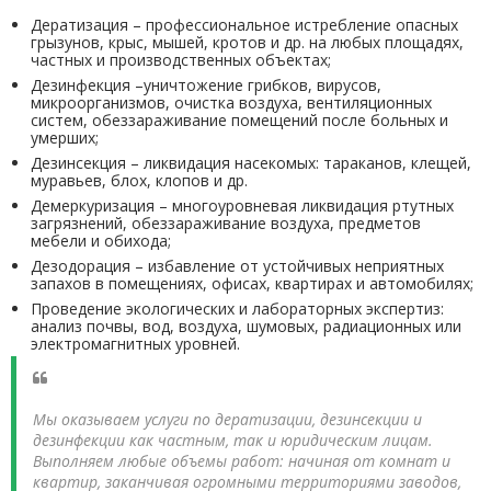
Дератизация – профессиональное истребление опасных
грызунов, крыс, мышей, кротов и др. на любых площадях,
частных и производственных объектах;
Дезинфекция –уничтожение грибков, вирусов,
микроорганизмов, очистка воздуха, вентиляционных
систем, обеззараживание помещений после больных и
умерших;
Дезинсекция – ликвидация насекомых: тараканов, клещей,
муравьев, блох, клопов и др.
Демеркуризация – многоуровневая ликвидация ртутных
загрязнений, обеззараживание воздуха, предметов
мебели и обихода;
Дезодорация – избавление от устойчивых неприятных
запахов в помещениях, офисах, квартирах и автомобилях;
Проведение экологических и лабораторных экспертиз:
анализ почвы, вод, воздуха, шумовых, радиационных или
электромагнитных уровней.
Мы оказываем услуги по дератизации, дезинсекции и
дезинфекции как частным, так и юридическим лицам.
Выполняем любые объемы работ: начиная от комнат и
квартир, заканчивая огромными территориями заводов,