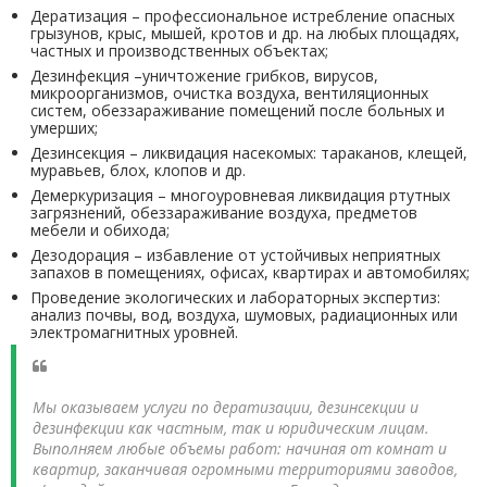
Дератизация – профессиональное истребление опасных
грызунов, крыс, мышей, кротов и др. на любых площадях,
частных и производственных объектах;
Дезинфекция –уничтожение грибков, вирусов,
микроорганизмов, очистка воздуха, вентиляционных
систем, обеззараживание помещений после больных и
умерших;
Дезинсекция – ликвидация насекомых: тараканов, клещей,
муравьев, блох, клопов и др.
Демеркуризация – многоуровневая ликвидация ртутных
загрязнений, обеззараживание воздуха, предметов
мебели и обихода;
Дезодорация – избавление от устойчивых неприятных
запахов в помещениях, офисах, квартирах и автомобилях;
Проведение экологических и лабораторных экспертиз:
анализ почвы, вод, воздуха, шумовых, радиационных или
электромагнитных уровней.
Мы оказываем услуги по дератизации, дезинсекции и
дезинфекции как частным, так и юридическим лицам.
Выполняем любые объемы работ: начиная от комнат и
квартир, заканчивая огромными территориями заводов,