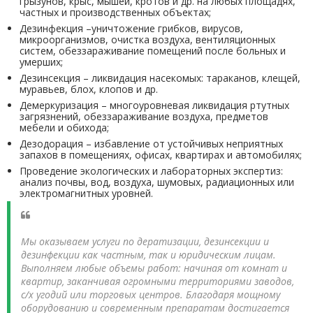
грызунов, крыс, мышей, кротов и др. на любых площадях,
частных и производственных объектах;
Дезинфекция –уничтожение грибков, вирусов,
микроорганизмов, очистка воздуха, вентиляционных
систем, обеззараживание помещений после больных и
умерших;
Дезинсекция – ликвидация насекомых: тараканов, клещей,
муравьев, блох, клопов и др.
Демеркуризация – многоуровневая ликвидация ртутных
загрязнений, обеззараживание воздуха, предметов
мебели и обихода;
Дезодорация – избавление от устойчивых неприятных
запахов в помещениях, офисах, квартирах и автомобилях;
Проведение экологических и лабораторных экспертиз:
анализ почвы, вод, воздуха, шумовых, радиационных или
электромагнитных уровней.
Мы оказываем услуги по дератизации, дезинсекции и
дезинфекции как частным, так и юридическим лицам.
Выполняем любые объемы работ: начиная от комнат и
квартир, заканчивая огромными территориями заводов,
с/х угодий или торговых центров. Благодаря мощному
оборудованию и современным препаратам достигается