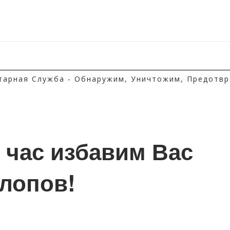
тарная Служба - Обнаружим, Уничтожим, Предотвр
1 час избавим Вас 
клопов!