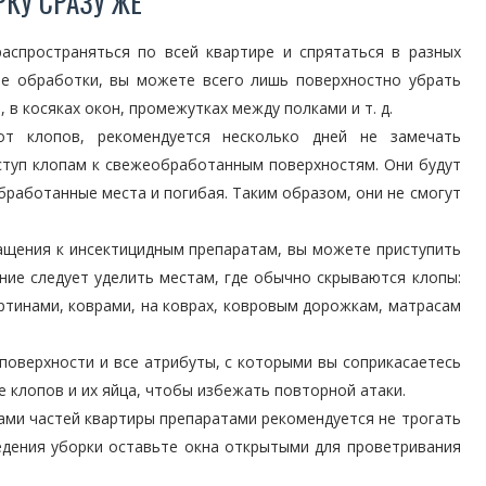
КУ СРАЗУ ЖЕ
аспространяться по всей квартире и спрятаться в разных
сле обработки, вы можете всего лишь поверхностно убрать
, в косяках окон, промежутках между полками и т. д.
т клопов, рекомендуется несколько дней не замечать
оступ клопам к свежеобработанным поверхностям. Они будут
бработанные места и погибая. Таким образом, они не смогут
ащения к инсектицидным препаратам, вы можете приступить
ние следует уделить местам, где обычно скрываются клопы:
ртинами, коврами, на коврах, ковровым дорожкам, матрасам
поверхности и все атрибуты, с которыми вы соприкасаетесь
е клопов и их яйца, чтобы избежать повторной атаки.
ми частей квартиры препаратами рекомендуется не трогать
ведения уборки оставьте окна открытыми для проветривания