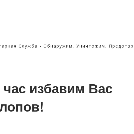
тарная Служба - Обнаружим, Уничтожим, Предотвр
1 час избавим Вас 
клопов!