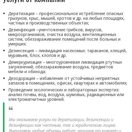
Дератизация – профессиональное истребление опасных
грызунов, крыс, мышей, кротов и др. на любых площадях,
частных и производственных объектах;
Дезинфекция –уничтожение грибков, вирусов,
микроорганизмов, очистка воздуха, вентиляционных
систем, обеззараживание помещений после больных и
умерших;
Дезинсекция – ликвидация насекомых: тараканов, клещей,
муравьев, блох, клопов и др.
Демеркуризация – многоуровневая ликвидация ртутных
загрязнений, обеззараживание воздуха, предметов
мебели и обихода;
Дезодорация – избавление от устойчивых неприятных
запахов в помещениях, офисах, квартирах и автомобилях;
Проведение экологических и лабораторных экспертиз:
анализ почвы, вод, воздуха, шумовых, радиационных или
электромагнитных уровней.
Мы оказываем услуги по дератизации, дезинсекции и
дезинфекции как частным, так и юридическим лицам.
Выполняем любые объемы работ: начиная от комнат и