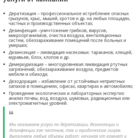
Дератизация – профессиональное истребление опасных
грызунов, крыс, мышей, кротов и др. на любых площадях,
частных и производственных объектах;
Дезинфекция –уничтожение грибков, вирусов,
микроорганизмов, очистка воздуха, вентиляционных
систем, обеззараживание помещений после больных и
умерших;
Дезинсекция – ликвидация насекомых: тараканов, клещей,
муравьев, блох, клопов и др.
Демеркуризация – многоуровневая ликвидация ртутных
загрязнений, обеззараживание воздуха, предметов
мебели и обихода;
Дезодорация – избавление от устойчивых неприятных
запахов в помещениях, офисах, квартирах и автомобилях;
Проведение экологических и лабораторных экспертиз:
анализ почвы, вод, воздуха, шумовых, радиационных или
электромагнитных уровней.
Мы оказываем услуги по дератизации, дезинсекции и
дезинфекции как частным, так и юридическим лицам.
Выполняем любые объемы работ: начиная от комнат и