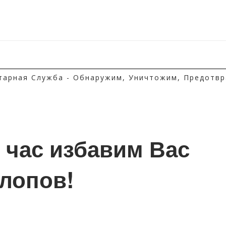
тарная Служба - Обнаружим, Уничтожим, Предотвр
1 час избавим Вас 
клопов!