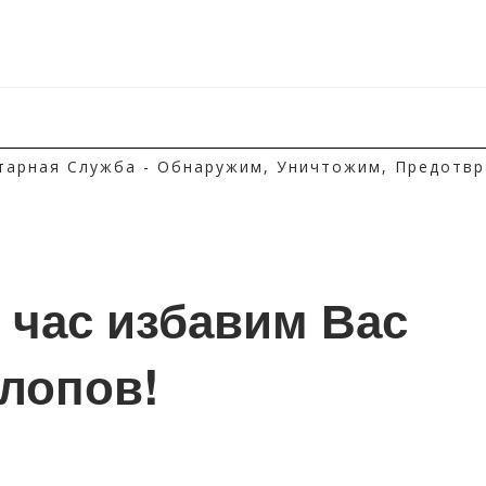
тарная Служба - Обнаружим, Уничтожим, Предотвр
1 час избавим Вас 
клопов!