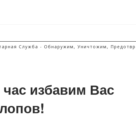
тарная Служба - Обнаружим, Уничтожим, Предотвр
1 час избавим Вас 
клопов!