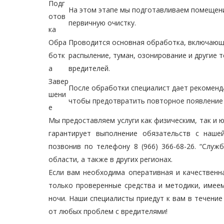
Подг
На этом этапе мы подготавливаем помещени
отов
первичную очистку.
ка
Обра
Проводится основная обработка, включающа
ботк
распыление, туман, озонирование и другие 
а
вредителей.
Завер
После обработки специалист дает рекоменд
шени
чтобы предотвратить повторное появление 
е
Мы предоставляем услуги как физическим, так и 
гарантирует выполнение обязательств с наше
позвонив по телефону 8 (966) 366-68-26. “Слу
области, а также в других регионах.
Если вам необходима оперативная и качественн
только проверенные средства и методики, имее
ночи. Наши специалисты приедут к вам в течение
от любых проблем с вредителями!