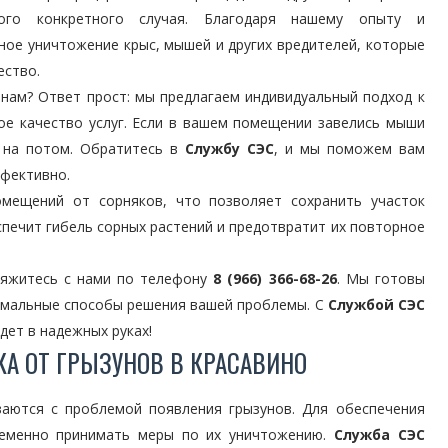
ого конкретного случая. Благодаря нашему опыту и
ое уничтожение крыс, мышей и других вредителей, которые
ество.
 нам? Ответ прост: мы предлагаем индивидуальный подход к
ое качество услуг. Если в вашем помещении завелись мыши
 на потом. Обратитесь в
Службу СЭС
, и мы поможем вам
ффективно.
мещений от сорняков, что позволяет сохранить участок
печит гибель сорных растений и предотвратит их повторное
свяжитесь с нами по телефону
8 (966) 366-68-26
. Мы готовы
имальные способы решения вашей проблемы. С
Службой СЭС
ет в надежных руках!
А ОТ ГРЫЗУНОВ В КРАСАВИНО
аются с проблемой появления грызунов. Для обеспечения
еменно принимать меры по их уничтожению.
Служба СЭС