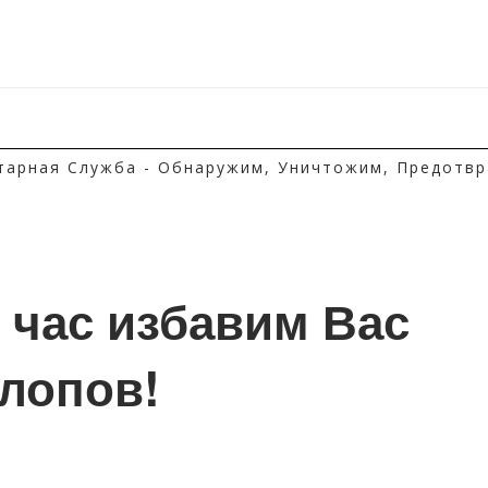
тарная Служба - Обнаружим, Уничтожим, Предотвр
1 час избавим Вас 
клопов!