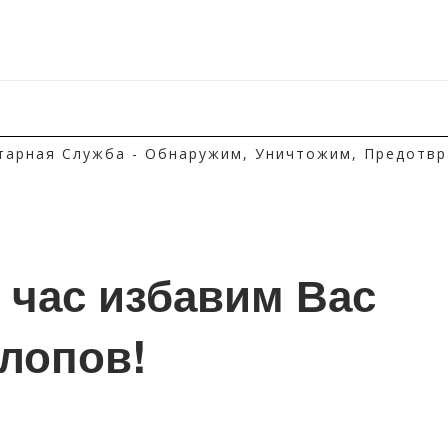
тарная Служба - Обнаружим, Уничтожим, Предотвр
1 час избавим Вас 
клопов!