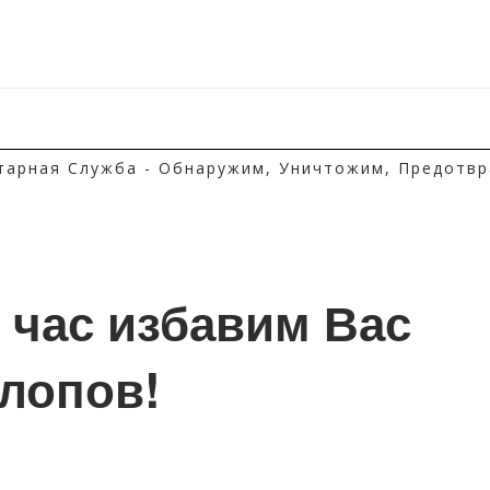
тарная Служба - Обнаружим, Уничтожим, Предотвр
1 час избавим Вас 
клопов!