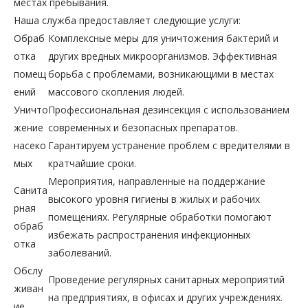
местах пребывания.
Наша служба предоставляет следующие услуги:
Обраб
Комплексные меры для уничтожения бактерий и
отка
других вредных микроорганизмов. Эффективная
помещ
борьба с проблемами, возникающими в местах
ений
массового скопления людей.
Уничто
Профессиональная дезинсекция с использованием
жение
современных и безопасных препаратов.
насеко
Гарантируем устранение проблем с вредителями в
мых
кратчайшие сроки.
Мероприятия, направленные на поддержание
Санита
высокого уровня гигиены в жилых и рабочих
рная
помещениях. Регулярные обработки помогают
обраб
избежать распространения инфекционных
отка
заболеваний.
Обслу
Проведение регулярных санитарных мероприятий
живан
на предприятиях, в офисах и других учреждениях.
ие