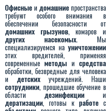
Офисные
и
домашние
пространства
требуют особого внимания в
обеспечении безопасности от
домашних
грызунов
, комаров и
других
насекомых
. Мы
специализируемся на
уничтожении
этих вредителей, применяя
современные
методы
и
средства
обработки, безвредные для человека
и
детских
учреждений. Наши
сотрудники
, прошедшие обучение в
области
дезинфекции
и
дератизации
, готовы к
работе
с
объектами
разного типа, включая