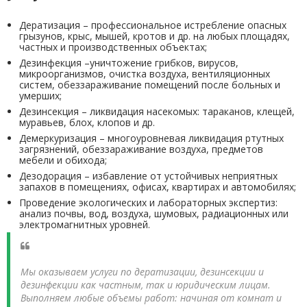
Дератизация – профессиональное истребление опасных
грызунов, крыс, мышей, кротов и др. на любых площадях,
частных и производственных объектах;
Дезинфекция –уничтожение грибков, вирусов,
микроорганизмов, очистка воздуха, вентиляционных
систем, обеззараживание помещений после больных и
умерших;
Дезинсекция – ликвидация насекомых: тараканов, клещей,
муравьев, блох, клопов и др.
Демеркуризация – многоуровневая ликвидация ртутных
загрязнений, обеззараживание воздуха, предметов
мебели и обихода;
Дезодорация – избавление от устойчивых неприятных
запахов в помещениях, офисах, квартирах и автомобилях;
Проведение экологических и лабораторных экспертиз:
анализ почвы, вод, воздуха, шумовых, радиационных или
электромагнитных уровней.
Мы оказываем услуги по дератизации, дезинсекции и
дезинфекции как частным, так и юридическим лицам.
Выполняем любые объемы работ: начиная от комнат и