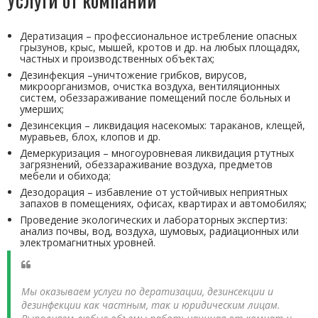
Дератизация – профессиональное истребление опасных
грызунов, крыс, мышей, кротов и др. на любых площадях,
частных и производственных объектах;
Дезинфекция –уничтожение грибков, вирусов,
микроорганизмов, очистка воздуха, вентиляционных
систем, обеззараживание помещений после больных и
умерших;
Дезинсекция – ликвидация насекомых: тараканов, клещей,
муравьев, блох, клопов и др.
Демеркуризация – многоуровневая ликвидация ртутных
загрязнений, обеззараживание воздуха, предметов
мебели и обихода;
Дезодорация – избавление от устойчивых неприятных
запахов в помещениях, офисах, квартирах и автомобилях;
Проведение экологических и лабораторных экспертиз:
анализ почвы, вод, воздуха, шумовых, радиационных или
электромагнитных уровней.
Мы оказываем услуги по дератизации, дезинсекции и
дезинфекции как частным, так и юридическим лицам.