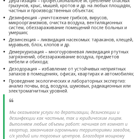
Дератизация – профессиональное истребление опасных
грызунов, крыс, мышей, кротов и др. на любых площадях,
частных и производственных объектах;
Дезинфекция –уничтожение грибков, вирусов,
микроорганизмов, очистка воздуха, вентиляционных
систем, обеззараживание помещений после больных и
умерших;
Дезинсекция – ликвидация насекомых: тараканов, клещей,
муравьев, блох, клопов и др.
Демеркуризация – многоуровневая ликвидация ртутных
загрязнений, обеззараживание воздуха, предметов
мебели и обихода;
Дезодорация – избавление от устойчивых неприятных
запахов в помещениях, офисах, квартирах и автомобилях;
Проведение экологических и лабораторных экспертиз:
анализ почвы, вод, воздуха, шумовых, радиационных или
электромагнитных уровней.
Мы оказываем услуги по дератизации, дезинсекции и
дезинфекции как частным, так и юридическим лицам.
Выполняем любые объемы работ: начиная от комнат и
квартир, заканчивая огромными территориями заводов,
с/х угодий или торговых центров. Благодаря мощному