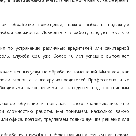
ону:
8 (966) 366-68-26
. Мы готовы помочь вам в любое время!
ьной обработке помещений, важно выбрать надежную
 любой сложности. Доверить эту работу следует тем, кто
тия по устранению различных вредителей или санитарной
 роль.
Служба СЭС
уже более 10 лет успешно выполняет
.
качественных услуг по обработке помещений. Мы знаем, как
ох и клопов, а также других вредителей. Профессиональные
ходимыми разрешениями и находятся под постоянным
улярное обучение и повышают свою квалификацию, что
ой сложностью работы. Мы понимаем, насколько важно
 или офиса, поэтому предлагаем только лучшие решения для
 обработку,
Служба СЭС
будет вашим надежным партнером.