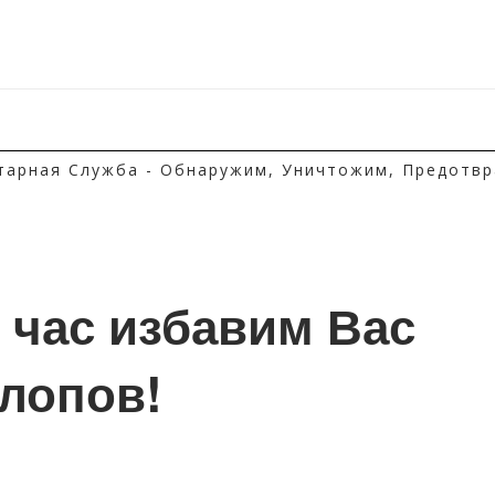
тарная Служба - Обнаружим, Уничтожим, Предотвр
1 час избавим Вас 
клопов!