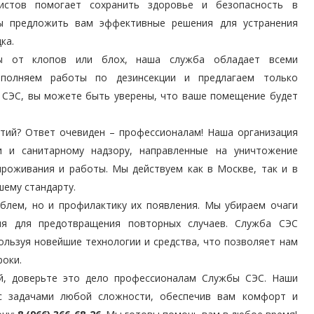
листов помогает сохранить здоровье и безопасность в
ы предложить вам эффективные решения для устранения
ка.
ры от клопов или блох, наша служба обладает всеми
полняем работы по дезинсекции и предлагаем только
 СЭС, вы можете быть уверены, что ваше помещение будет
тий? Ответ очевиден – профессионалам! Наша организация
 и санитарному надзору, направленные на уничтожение
проживания и работы. Мы действуем как в Москве, так и в
шему стандарту.
блем, но и профилактику их появления. Мы убираем очаги
ия для предотвращения повторных случаев. Служба СЭС
льзуя новейшие технологии и средства, что позволяет нам
роки.
й, доверьте это дело профессионалам Службы СЭС. Наши
с задачами любой сложности, обеспечив вам комфорт и