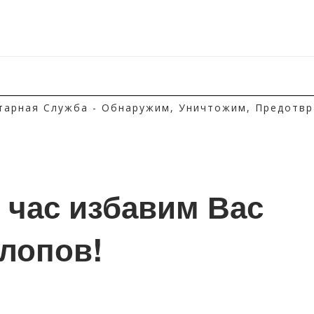
тарная Служба - Обнаружим, Уничтожим, Предотвр
1 час избавим Вас 
клопов!