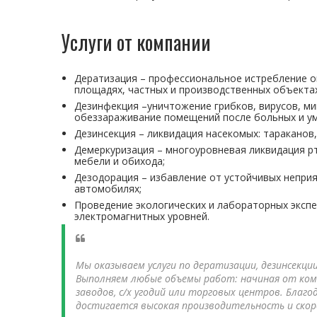
Услуги от компании
Дератизация – профессиональное истребление оп
площадях, частных и производственных объектах
Дезинфекция –уничтожение грибков, вирусов, ми
обеззараживание помещений после больных и у
Дезинсекция – ликвидация насекомых: тараканов, 
Демеркуризация – многоуровневая ликвидация рт
мебели и обихода;
Дезодорация – избавление от устойчивых неприя
автомобилях;
Проведение экологических и лабораторных экспер
электромагнитных уровней.
Мы оказываем услуги по дератизации, дезинсекци
Выполняем любые объемы работ: начиная от ко
заводов, с/х угодий или торговых центров. Бла
достигается высокая производительность и ско