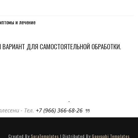
имптомы и лечение
 ВАРИАНТ ДЛЯ САМОСТОЯТЕЛЬНОЙ ОБРАБОТКИ.
.
лесени - Тел.
+7 (966) 366-68-26
Created By
SoraTemplates
| Distributed By
Gooyaabi Templates