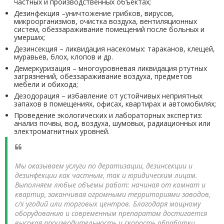
частных и производственных объектах;
Дезинфекция –уничтожение грибков, вирусов,
микроорганизмов, очистка воздуха, вентиляционных
систем, обеззараживание помещений после больных и
умерших;
Дезинсекция – ликвидация насекомых: тараканов, клещей,
муравьев, блох, клопов и др.
Демеркуризация – многоуровневая ликвидация ртутных
загрязнений, обеззараживание воздуха, предметов
мебели и обихода;
Дезодорация – избавление от устойчивых неприятных
запахов в помещениях, офисах, квартирах и автомобилях;
Проведение экологических и лабораторных экспертиз:
анализ почвы, вод, воздуха, шумовых, радиационных или
электромагнитных уровней.
Мы оказываем услуги по дератизации, дезинсекции и
дезинфекции как частным, так и юридическим лицам.
Выполняем любые объемы работ: начиная от комнат и
квартир, заканчивая огромными территориями заводов,
с/х угодий или торговых центров. Благодаря мощному
оборудованию и современным препаратам достигается
высокая производительность и скорость обработки