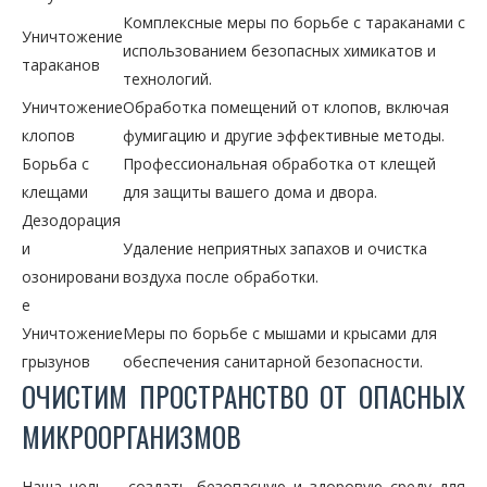
Комплексные меры по борьбе с тараканами с
Уничтожение
использованием безопасных химикатов и
тараканов
технологий.
Уничтожение
Обработка помещений от клопов, включая
клопов
фумигацию и другие эффективные методы.
Борьба с
Профессиональная обработка от клещей
клещами
для защиты вашего дома и двора.
Дезодорация
и
Удаление неприятных запахов и очистка
озонировани
воздуха после обработки.
е
Уничтожение
Меры по борьбе с мышами и крысами для
грызунов
обеспечения санитарной безопасности.
ОЧИСТИМ ПРОСТРАНСТВО ОТ ОПАСНЫХ
МИКРООРГАНИЗМОВ
Наша цель – создать безопасную и здоровую среду для